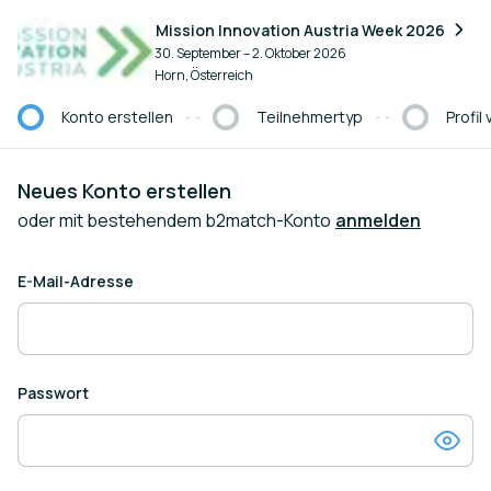
Konto erstellen
Mission Innovation Austria Week 2026
30. September – 2. Oktober 2026
Horn, Österreich
Konto erstellen
Teilnehmertyp
Profil
Aktueller Schritt:
Neues Konto erstellen
oder mit bestehendem b2match-Konto
anmelden
E-Mail-Adresse
Passwort