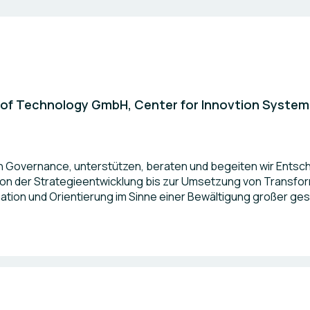
te of Technology GmbH, Center for Innovtion System
n Governance, unterstützen, beraten und begeiten wir Entsc
k von der Strategieentwicklung bis zur Umsetzung von Trans
timation und Orientierung im Sinne einer Bewältigung großer ge
ischer Wandel, Energieversorgung und Sicherheit.