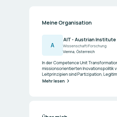
Meine Organisation
AIT - Austrian Institu
A
Wissenschaft/Forschung
Vienna, Österreich
In der Competence Unit Transformatio
missionsorientierten Inovationspoliti
Leitprinzipien sind Partizipation, Legi
Bereichen wie z.B. Mobilität, demograf
Mehr lesen