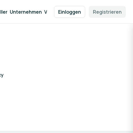
ller
Unternehmen
Veranstalter/Partner
Einloggen
Registrieren
Anreise/Hotel
cy