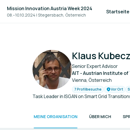
Mission Innovation Austria Week 2024
Startseite
08.–10.10.2024
|
Stegersbach, Österreich
Klaus Kubec
Senior Expert Advisor
AIT - Austrian Institute 
Vienna, Österreich
7 Profilbesuche
Vor Ort
S
Task Leader in ISGAN on Smart Grid Transition
MEINE ORGANISATION
ÜBER MICH
SP