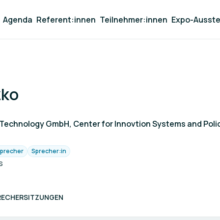
Agenda
Referent:innen
Teilnehmer:innen
Expo-Ausste
zko
of Technology GmbH, Center for Innovtion Systems and Poli
precher
Sprecher:in
s
RECHERSITZUNGEN