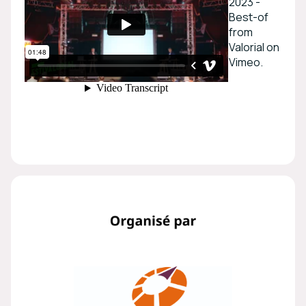
2023 -
Best-of
from
Valorial on
Vimeo.