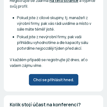
Registrujte se zdarma
na této stránce
a vyplňte
svůj profil.
Pokud jste z cílové skupiny, tj. manažeři z
výrobní firmy, pak vás rádi uvidíme a místo v
sále máte téměř jisté.
Pokud jste z nevýrobní firmy, pak vaši
přihlášku vyhodnotíme a dle kapacity sálu
potvrdíme nejpozději týden před akcí.
V každém případě se registrujte již dnes, ať o
vašem zájmu víme.
Chci se přihlásit hned.
Kolik stojí účast na konferenci?