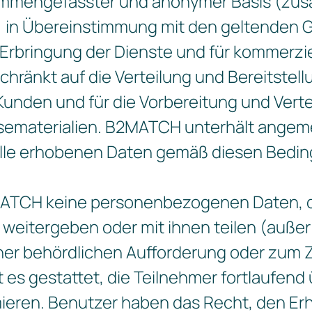
usammengefasster und anonymer Basis (z
 in Übereinstimmung mit den geltenden
e Erbringung der Dienste und für kommerz
eschränkt auf die Verteilung und Bereitst
nden und für die Vorbereitung und Verte
sematerialien. B2MATCH unterhält ange
lle erhobenen Daten gemäß diesen Bedi
2MATCH keine personenbezogenen Daten, d
weitergeben oder mit ihnen teilen (außer
ner behördlichen Aufforderung oder zum Z
st es gestattet, die Teilnehmer fortlaufe
ieren. Benutzer haben das Recht, den Erh